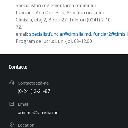
Specialist în reglementarea regimului
funciar – Ana Durlescu, Primăria orașului
Cimișlia, etaj 2, Birou 27, Telefon (0241) 2-10-
72,
email:
specialistfunciar@cimislia.md
,
funciar2@cimisl
Program de lucru: Luni-Joi, 09-12.00
Contacte
Contactează-ne
(0-241) 2-21-87
Email
primaria@cimislia.md
Location