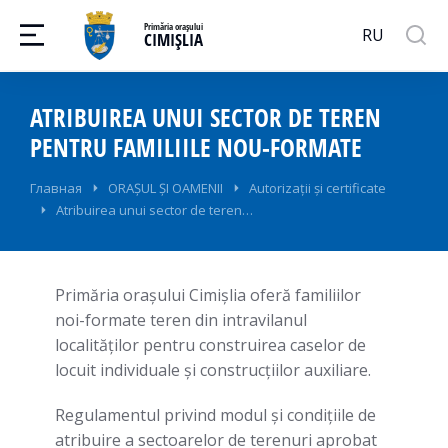
Primăria orașului
RU
CIMIȘLIA
ATRIBUIREA UNUI SECTOR DE TEREN
PENTRU FAMILIILE NOU-FORMATE
Вы здесь:
Главная
ORAȘUL ȘI OAMENII
Autorizații și certificate
Atribuirea unui sector de teren…
Primăria orașului Cimișlia oferă familiilor
noi-formate teren din intravilanul
localităţilor pentru construirea caselor de
locuit individuale şi construcţiilor auxiliare.
Regulamentul privind modul şi condiţiile de
atribuire a sectoarelor de terenuri aprobat