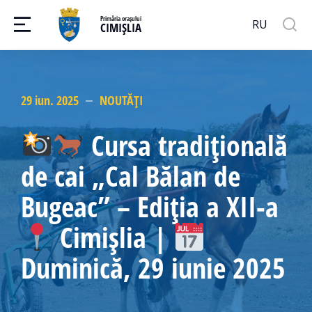
Primăria orașului
RU
CIMIȘLIA
29 iun. 2025
NOUTĂȚI
Cursa tradițională
de cai „Cal Bălan de
Bugeac” – Ediția a XII-a
Cimișlia |
Duminică, 29 iunie 2025