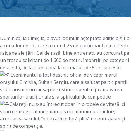
Duminică, la Cimișlia, a avut loc mult-așteptata ediție a XII-a
a curselor de cai, care a reunit 25 de participanți din diferite
raioane ale țării. Cai de rasă, bine antrenați, au concurat pe
un traseu solicitant de 1.600 de metri, împărțiți pe categorii
de vârstă, de la 2 ani până la cai maturi de 5 ani și peste.
Evenimentul a fost deschis oficial de viceprimarul
orașului Cimișlia, Suhan Sergiu, care a salutat participanții
și a transmis un mesaj de susținere pentru promovarea
sporturilor tradiționale și a spiritului de competiție.
Călăreții nu s-au întrecut doar în probele de viteză, ci
și-au demonstrat îndemânarea în mânuirea biciului și
aruncarea sacului, într-o atmosferă plină de entuziasm și
spirit de competiție.