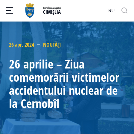
Primăria orașului
RU
CIMIȘLIA
26 apr. 2024
NOUTĂȚI
26 aprilie – Ziua
comemorării victimelor
accidentului nuclear de
la Cernobîl