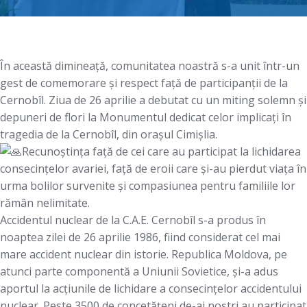
În această dimineață, comunitatea noastră s-a unit într-un
gest de comemorare și respect față de participanții de la
Cernobîl. Ziua de 26 aprilie a debutat cu un miting solemn și
depuneri de flori la Monumentul dedicat celor implicați în
tragedia de la Cernobîl, din orașul Cimișlia.
Recunoștința față de cei care au participat la lichidarea
consecințelor avariei, față de eroii care și-au pierdut viața în
urma bolilor survenite și compasiunea pentru familiile lor
rămân nelimitate.
Accidentul nuclear de la C.A.E. Cernobîl s-a produs în
noaptea zilei de 26 aprilie 1986, fiind considerat cel mai
mare accident nuclear din istorie. Republica Moldova, pe
atunci parte componentă a Uniunii Sovietice, și-a adus
aportul la acțiunile de lichidare a consecințelor accidentului
nuclear. Peste 3500 de concetățeni de-ai noștri au participat