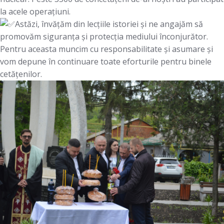
la acele operațiuni.
Astăzi, învățăm din lecțiile istoriei și ne angajăm să
promovăm siguranța și protecția mediului înconjurător.
Pentru aceasta muncim cu responsabilitate și asumare și
vom depune în continuare toate eforturile pentru binele
cetățenilor.