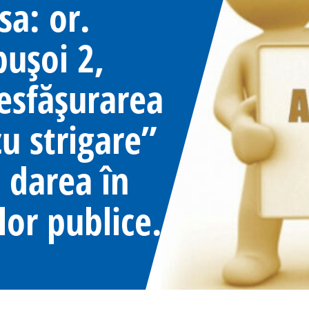
sa: or.
pușoi 2,
esfășurarea
cu strigare”
 darea în
lor publice.