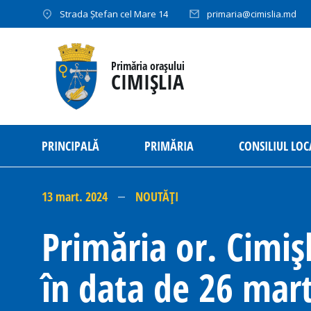
Strada Ștefan cel Mare 14
primaria@cimislia.md
Primăria orașului
CIMIȘLIA
PRINCIPALĂ
PRIMĂRIA
CONSILIUL LOC
13 mart. 2024
NOUTĂȚI
Primăria or. Cimiș
în data de 26 mart