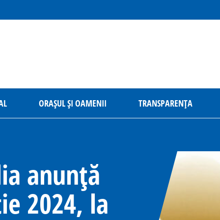
AL
ORAȘUL ȘI OAMENII
TRANSPARENȚA
lia anunță
ie 2024, la