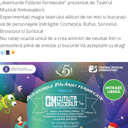
„Aventurile Pălăriei Fermecate” prezentat de Teatrul
Muzical Ambasadorii.
Experimentați magia teatrului alături de cei mici și bucurați-
vă de personajele îndrăgite: Cochețica, Rufus, Șoricelul,
Broscoiul și Șoricica!
Nu ratați ocazia unică de a crea amintiri de neuitat într-o
atmosferă plină de emoție și bucurie! Vă așteptăm cu drag!