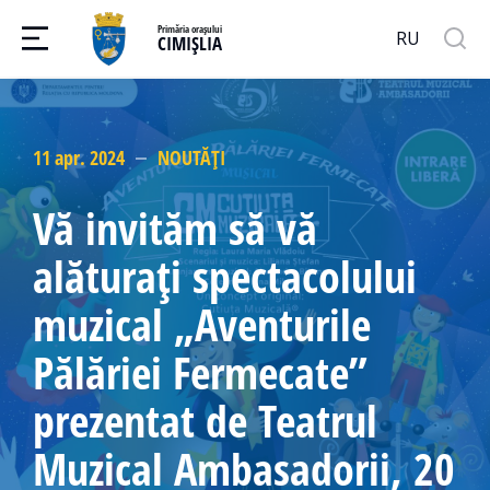
Primăria orașului
RU
CIMIȘLIA
11 apr. 2024
NOUTĂȚI
Vă invităm să vă
alăturați spectacolului
muzical „Aventurile
Pălăriei Fermecate”
prezentat de Teatrul
Muzical Ambasadorii, 20